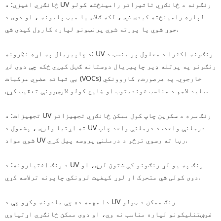
ځانګړي اغیزې: د UV رنګونه د ځانګړي تاثیراتو رامینځته کولو
لپاره رامینځته کیدی شي ، لکه ګلاس یا میټ پایونه ، او دوی د
جوړ شوي یا پورته شوي پرنټونو لپاره کارول کیدی شي.
د چاپیریال په اړه نظرونه: UV رنګونه اکثرا د محلول پر بنسټ د
رنګونو په پرتله ډیر چاپیریال دوستانه ګڼل کیږي ځکه چې دوی لږ
بې ثباته عضوي مرکبات (VOCs) خارجوي. په هرصورت، کاروونکي
باید لاهم د مناسب خوندیتوب او ضایع کولو لارښوونې تعقیب کړي.
تجهیزات: د UV رنګ سره د سکرین چاپ کول ممکن ځانګړي تجهیزاتو
ته اړتیا ولري ، پشمول د UV درملنې واحد. د درملنې واحد چاپ
شوي مواد UV رڼا ته رسوي ترڅو د درملنې پروسه پیل کړي.
د رنګ اختیارونه: د UV رنګ په یو لړ رنګونو کې شتون لري، او
دوی کولی شي متحرک او لوړ کیفیت لرونکي چاپونه ترلاسه کړي.
دا مهمه ده چې یادونه وکړو چې د UV رنګ ممکن د ټولو
غوښتنلیکونو لپاره مناسب نه وي، او دوی ممکن ځانګړي اړتیاوې