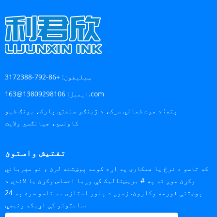
ټیلیفون:
+86-792-3172388
13809298106@163.com
ایمیل:
پته:
د هوت شمالي سړک، د ژینګو صنعتي پارک، یونګ شیو
کاونټي، جیانګسي ولایت
تفتیش واستوئ
که تاسو د نرخ یا همکارۍ په اړه کومه پوښتنه لرئ ، نو مهرباني
وکړئ موږ ته په # بریښنالیک کې وړیا احساس وکړئ یا لاندې د
پوښتنې فورمه وکاروئ. زموږ د پلور استازی به تاسو سره په 24
ساعتونو کې اړیکه ونیسي.