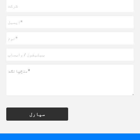
سپارل