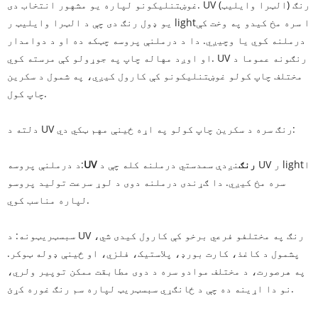
غوښتنلیکونو لپاره یو مشهور انتخاب دی. UV (الټرا وایلیټ) رنګ
یو ډول رنګ دی چې د الټرا وایلیټ ر lightا سره مخ کیدو په وخت کې
درملنه کوي یا وچیږي. دا د درملنې پروسه چټکه ده او د دوامدار
او اوږد مهاله چاپ په جوړولو کې مرسته کوي. UV رنګونه عموما د
مختلف چاپ کولو غوښتنلیکونو کې کارول کیږي، په شمول د سکرین
چاپ کول.
دلته د UV رنګ سره د سکرین چاپ کولو په اړه ځینې مهم ټکي دي:
UV رنګ
نږدې سمدستي درملنه کله چې د UV ر lightا
د درملنې پروسه:
سره مخ کیږي. دا ګړندی درملنه دوی د لوړ سرعت تولید پروسو
لپاره مناسب کوي.
سبسټریټونه: د UV رنګ په مختلفو فرعي برخو کې کارول کیدی شي،
پشمول د کاغذ، کارت بورډ، پلاستيک، فلزي، او ځینې ډوله ټوکر.
په هرصورت، د مختلف موادو سره د دوی مطابقت ممکن توپیر ولري،
نو دا اړینه ده چې د ځانګړي سبسټریټ لپاره سم رنګ غوره کړئ.