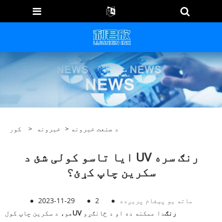
د صنعت خبرونه
>
خبرونه
>
کور
ایا تاسو کولی شئ د UV رنګ سره
سکرین چاپ کړئ؟
ماته یو پیغام پریږده
●
2
●
2023-11-29
●
UV رنګ
دا ممکنه ده او د ځانګړو
هو، د سکرین چاپ کول