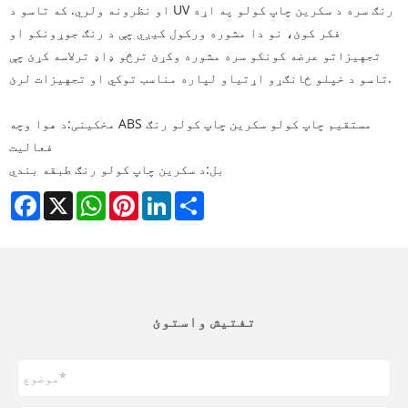
او نظرونه ولري. که تاسو د UV رنګ سره د سکرین چاپ کولو په اړه
فکر کوئ، نو دا مشوره ورکول کیږي چې د رنګ جوړونکو او
تجهیزاتو عرضه کونکو سره مشوره وکړئ ترڅو ډاډ ترلاسه کړئ چې
تاسو د خپلو ځانګړو اړتیاو لپاره مناسب توکي او تجهیزات لرئ.
مخکینی:
د هوا وچه ABS مستقیم چاپ کولو سکرین چاپ کولو رنګ
فعالیت
بل:
د سکرین چاپ کولو رنګ طبقه بندي
Facebook
X
WhatsApp
Pinterest
LinkedIn
Share
تفتیش واستوئ